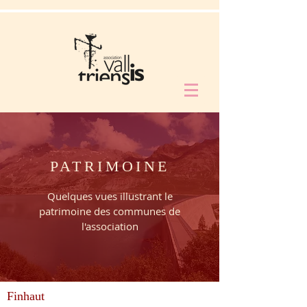
PATRIMOINE
Quelques vues illustrant le
patrimoine des communes de
l'association
Finhaut